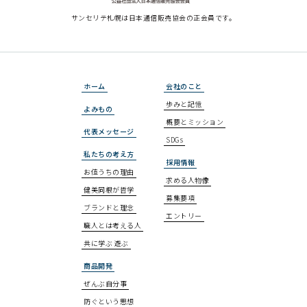
サンセリテ札幌は
日本通信販売協会の正会員です。
ホーム
会社のこと
歩みと記憶
よみもの
概要とミッション
代表メッセージ
SDGs
私たちの考え方
採用情報
お値うちの理由
求める人物像
健美同根が哲学
募集要項
ブランドと理念
エントリー
職人とは考える人
共に学ぶ 遊ぶ
商品開発
ぜんぶ自分事
防ぐという思想