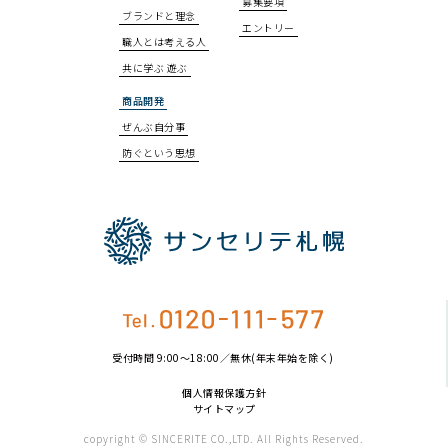
募集要項
ブランドと理念
エントリー
職人とは考える人
共に学ぶ 遊ぶ
商品開発
ぜんぶ自分事
防ぐという思想
受付時間 9:00〜18:00／無休(年末年始を除く)
個人情報保護方針
サイトマップ
copyright © SINCERITE CO.,LTD. All Rights Reserved.