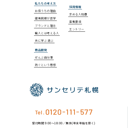
私たちの考え方
採用情報
お値うちの理由
求める人物像
健美同根が哲学
募集要項
ブランドと理念
エントリー
職人とは考える人
共に学ぶ 遊ぶ
商品開発
ぜんぶ自分事
防ぐという思想
受付時間 9:00〜18:00／無休(年末年始を除く)