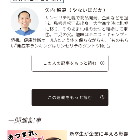
矢内 穂高（やないほだか）
サンセリテ札幌で商品開発、企画などを担
当。島根県松江市出身。大学進学時に札幌
に移り、そのまま札幌の女性と結婚して定
住。二児の父。趣味はテニス・キャンプ・
読書。健康診断オールAという体を保ちながらも、"ものもら
い"発症率ランキングはサンセリテのダントツNo.1。
この人の記事をもっと読む
この連載をもっと読む
ー関連記事
新卒生が企業に与える影響