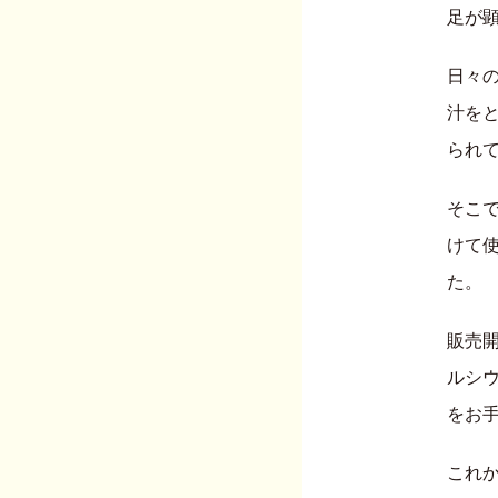
足が
日々
汁を
られ
そこ
けて
た。
販売
ルシ
をお
これ