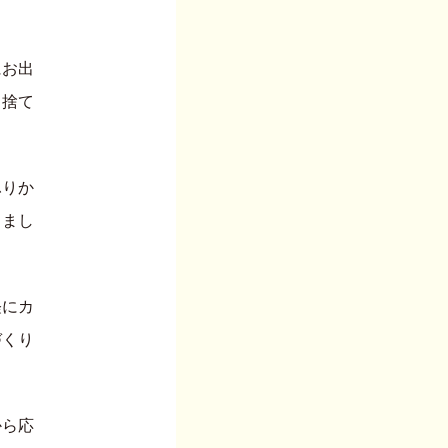
にお出
ま捨て
ふりか
しまし
軽にカ
づくり
から応