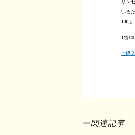
サン
いる
100
1袋10
ご購
ー関連記事