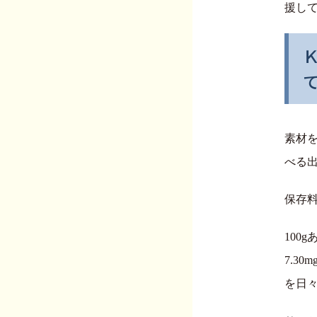
援し
素材
べる
保存
100
7.3
を日