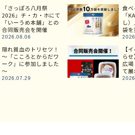
「さっぽろ八月祭
食べ
2026」チ・カ・ホにて
「K
「いーうめ本舗」との
し）
合同販売会を開催
袋を
2026.08.06
2026
隠れ貧血のトリセツ！
【イ
～「こころとからだワ
らせ
ーク」に参加しました
広場
～
て展
2026.07.29
2026