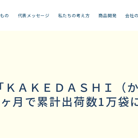
みもの
代表メッセージ
私たちの考え方
商品開発
会社
「ＫＡＫＥＤＡＳＨＩ（
6ヶ月で累計出荷数1万袋