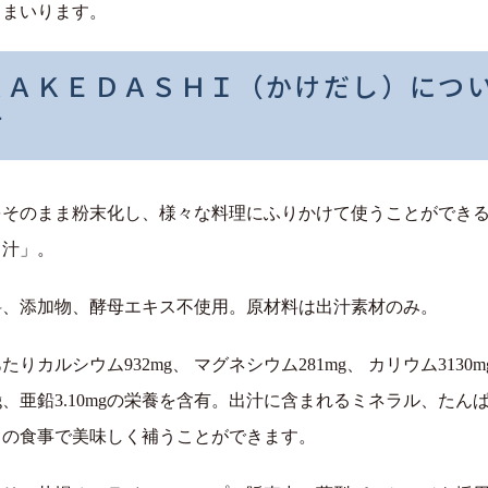
てまいります。
ＫＡＫＥＤＡＳＨＩ（かけだし）につ
て
をそのまま粉末化し、様々な料理にふりかけて使うことができ
出汁」。
料、添加物、酵母エキス不使用。原材料は出汁素材のみ。
gあたりカルシウム932mg、 マグネシウム281mg、 カリウム3130
0mg、亜鉛3.10mgの栄養を含有。出汁に含まれるミネラル、たん
々の食事で美味しく補うことができます。