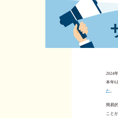
202
本年6
た
。
簡易
こと