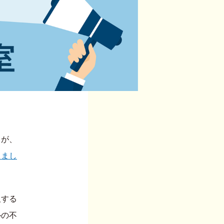
」が、
しまし
取する
ルの不