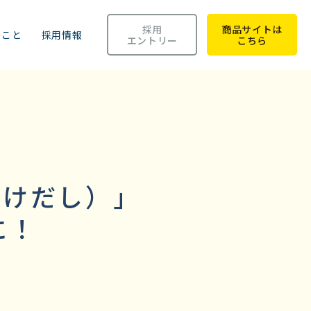
採用
商品サイトは
のこと
採用情報
エントリー
こちら
かけだし）」
に！