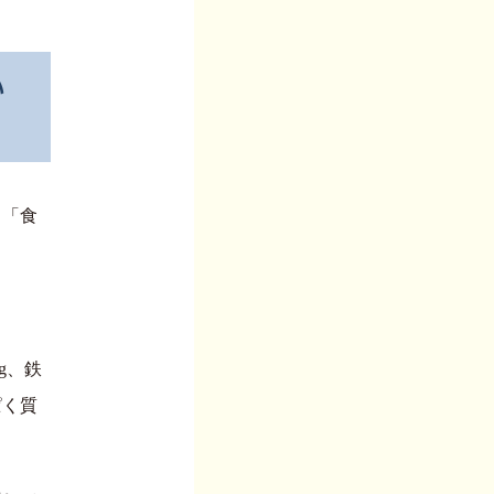
い
る「食
mg、鉄
ぱく質