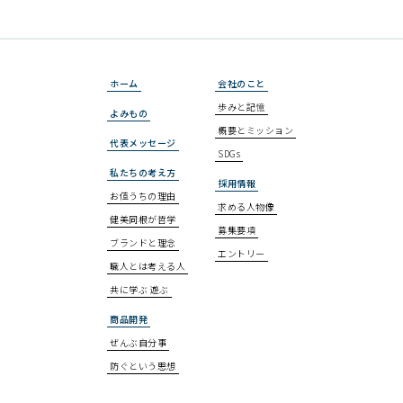
ホーム
会社のこと
歩みと記憶
よみもの
概要とミッション
代表メッセージ
SDGs
私たちの考え方
採用情報
お値うちの理由
求める人物像
健美同根が哲学
募集要項
ブランドと理念
エントリー
職人とは考える人
共に学ぶ 遊ぶ
商品開発
ぜんぶ自分事
防ぐという思想