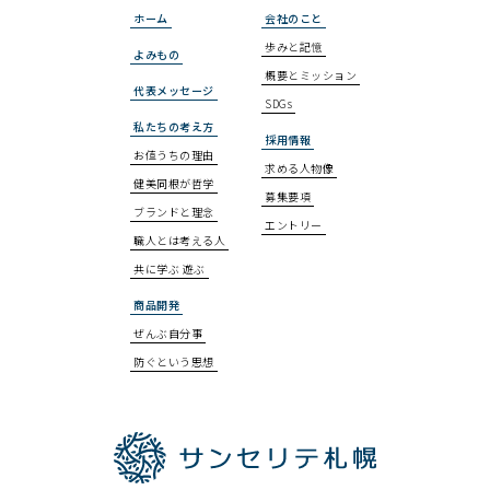
ホーム
会社のこと
歩みと記憶
よみもの
概要とミッション
代表メッセージ
SDGs
私たちの考え方
採用情報
お値うちの理由
求める人物像
健美同根が哲学
募集要項
ブランドと理念
エントリー
職人とは考える人
共に学ぶ 遊ぶ
商品開発
ぜんぶ自分事
防ぐという思想