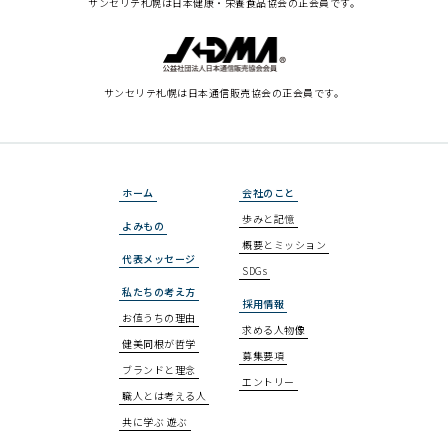
サンセリテ札幌は
日本健康・栄養食品協会の正会員です。
サンセリテ札幌は
日本通信販売協会の正会員です。
ホーム
会社のこと
歩みと記憶
よみもの
概要とミッション
代表メッセージ
SDGs
私たちの考え方
採用情報
お値うちの理由
求める人物像
健美同根が哲学
募集要項
ブランドと理念
エントリー
職人とは考える人
共に学ぶ 遊ぶ