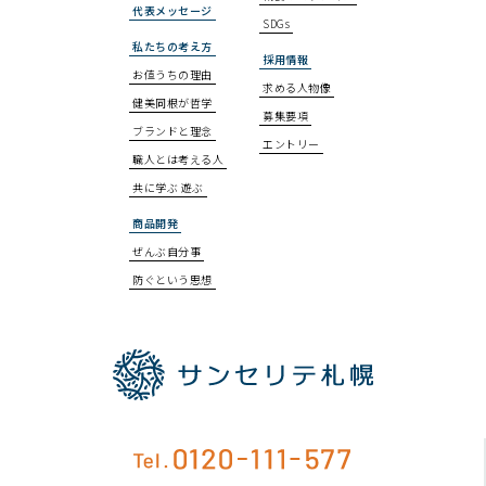
代表メッセージ
SDGs
私たちの考え方
採用情報
お値うちの理由
求める人物像
健美同根が哲学
募集要項
ブランドと理念
エントリー
職人とは考える人
共に学ぶ 遊ぶ
商品開発
ぜんぶ自分事
防ぐという思想