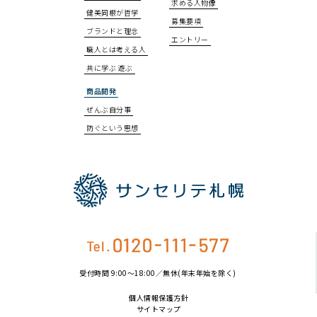
求める人物像
健美同根が哲学
募集要項
ブランドと理念
エントリー
職人とは考える人
共に学ぶ 遊ぶ
商品開発
ぜんぶ自分事
防ぐという思想
受付時間 9:00〜18:00／無休(年末年始を除く)
個人情報保護方針
サイトマップ