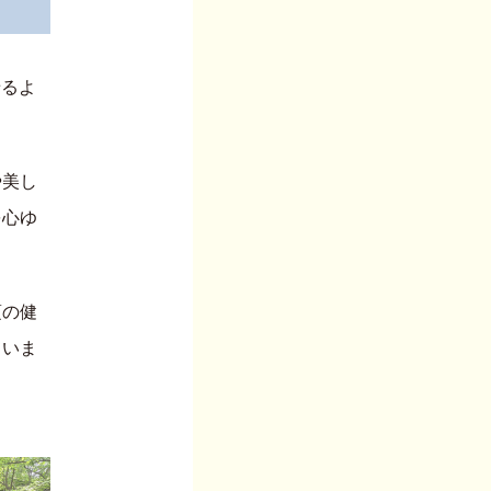
せるよ
や美し
を心ゆ
頃の健
ていま