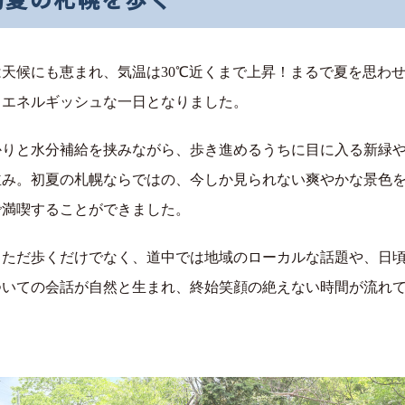
は天候にも恵まれ、気温は30℃近くまで上昇！まるで夏を思わ
、エネルギッシュな一日となりました。
かりと水分補給を挟みながら、歩き進めるうちに目に入る新緑
並み。初夏の札幌ならではの、今しか見られない爽やかな景色
で満喫することができました。
、ただ歩くだけでなく、道中では地域のローカルな話題や、日
ついての会話が自然と生まれ、終始笑顔の絶えない時間が流れ
。