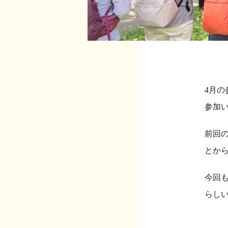
4月
参加
前回
とか
今回
らし