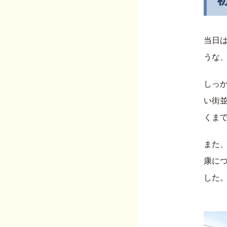
当日
うな
しっ
い街
くま
また
康に
した