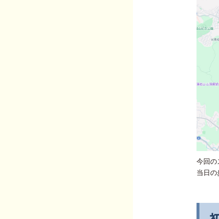
今回の
当日の