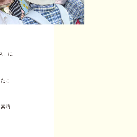
ス」に
いたこ
。
る素晴