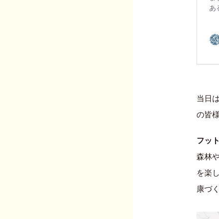
当日は
の皆
フッ
森林
を楽
康づ