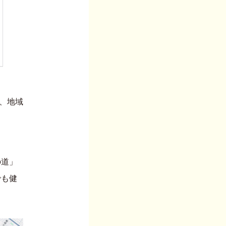
ら、地域
の道」
でも健
。