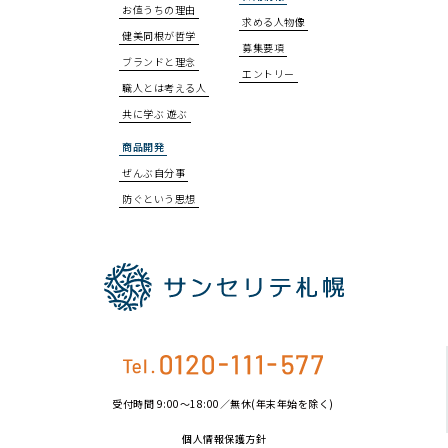
お値うちの理由
求める人物像
健美同根が哲学
募集要項
ブランドと理念
エントリー
職人とは考える人
共に学ぶ 遊ぶ
商品開発
ぜんぶ自分事
防ぐという思想
受付時間 9:00〜18:00／無休(年末年始を除く)
個人情報保護方針